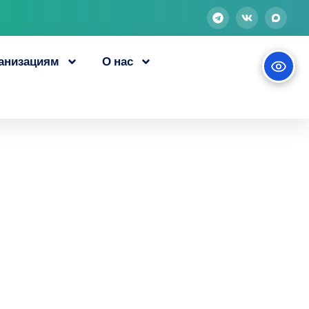
анизациям
О нас
кументы о
чении