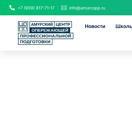
+7 (909) 817-71-17
info@amurcopp.ru
Новости
Школь
88 школь
проф