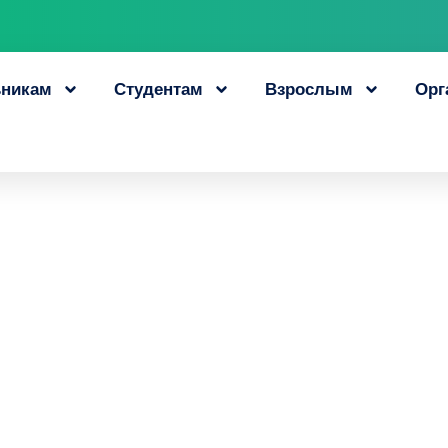
никам
Студентам
Взрослым
Орг
ников получили до
ессиональном обу
20 июня, 2022