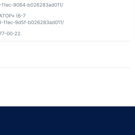
5-11ec-9064-b026283ad011/
АТОР» (6-7
23-11ec-9d5f-b026283ad011/
77-00-22.