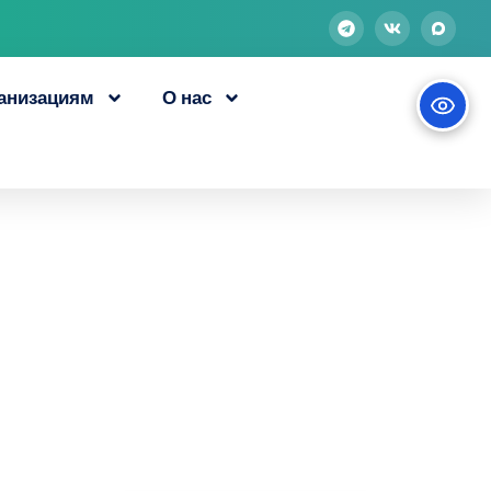
анизациям
О нас
тирование
ском ЦОПП