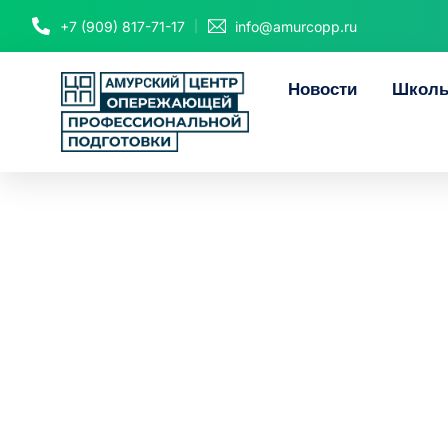
+7 (909) 817-71-17
info@amurcopp.ru
Новости
Школь
126 школ
«Профори