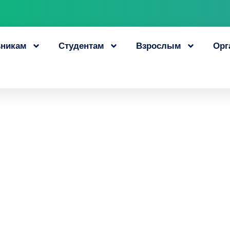
никам
Студентам
Взрослым
Орг
ьников прошли тес
ентатор» в Амур
29 апреля, 2022