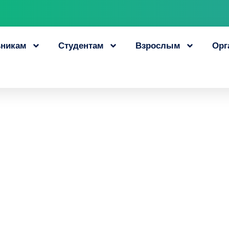
никам
Студентам
Взрослым
Орг
чан старше 50 лет 
ивающий курс «Ф
тность в цифровом
30 апреля, 2025