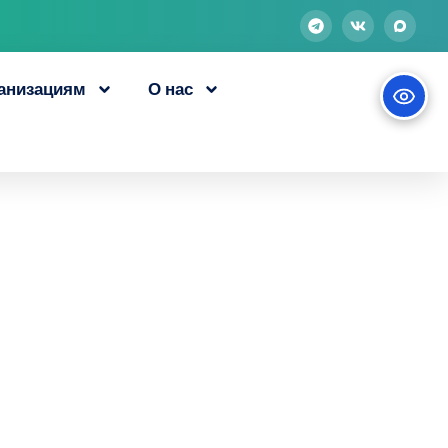
анизациям
О нас
проходят
инансовая
 мире»