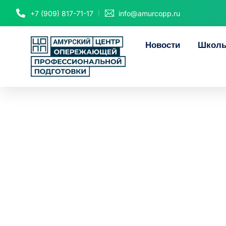
+7 (909) 817-71-17
info@amurcopp.ru
Новости
Школь
11 амур
общеразв
грамо