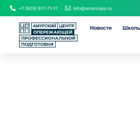
+7 (909) 817-71-17
info@amurcopp.ru
Новости
Школь
1 185 амурча
рамках феде
занятост