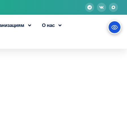
анизациям
О нас
ут обучение в
 «Содействие
мография»