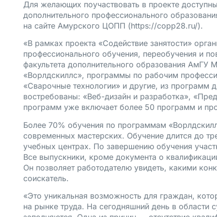
Для желающих поучаствовать в проекте доступн
дополнительного профессионального образовани
на сайте Амурского ЦОПП (
https://copp28.ru/)
.
«В рамках проекта «Содействие занятости» орг
профессионального обучения, переобучения и по
факультета дополнительного образования АмГУ 
«Ворлдскиллс», программы по рабочим професси
«Сварочные технологии» и другие, из программ 
востребованы: «Веб-дизайн и разработка», «Пре
программ уже включает более 50 программ и пр
Более 70% обучения по программам «Ворлдскилл
современных мастерских. Обучение длится до тре
учебных центрах. По завершению обучения учас
Все выпускники, кроме документа о квалификации
Он позволяет работодателю увидеть, какими ко
соискатель.
«Это уникальная возможность для граждан, кот
на рынке труда. На сегодняшний день в области 
заполняются. Одна из причин — отсутствие квали