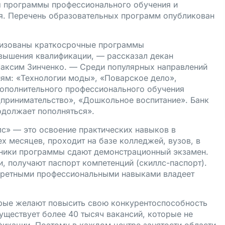
ы программы профессионального обучения и
я. Перечень образовательных программ опубликован
анизованы краткосрочные программы
вышения квалификации, — рассказал декан
Максим Зинченко. — Среди популярных направлений
ям: «Технологии моды», «Поварское дело»,
дополнительного профессионального обучения
дпринимательство», «Дошкольное воспитание». Банк
одолжает пополняться».
с» — это освоение практических навыков в
х месяцев, проходит на базе колледжей, вузов, в
тники программы сдают демонстрационный экзамен.
, получают паспорт компетенций (скиллс-паспорт).
нкретными профессиональными навыками владеет
орые желают повысить свою конкурентоспособность
существует более 40 тысяч вакансий, которые не
фикации. Поэтому в каждом центре занятости области