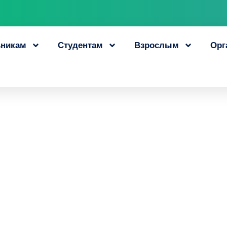
никам
Студентам
Взрослым
Орг
н в 2021 году пройд
рального проекта
и» нацпроекта «Де
9 июня, 2021