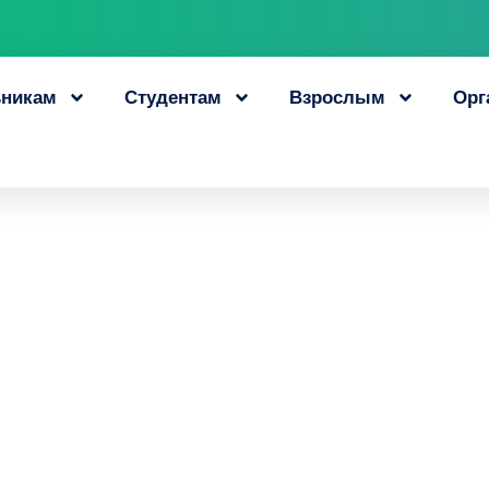
никам
Студентам
Взрослым
Орг
получили свой п
о профессии
14 июня, 2023