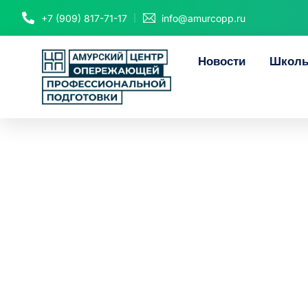
+7 (909) 817-71-17
info@amurcopp.ru
Новости
Школь
Юные вожатые 