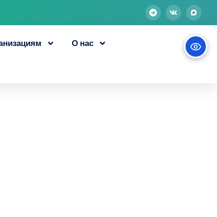
анизациям
О нас
ервый документ