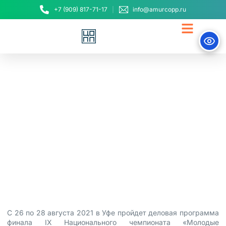
+7 (909) 817-71-17
info@amurcopp.ru
Эффект Ворлдскиллс в
масштабах страны
обсудят на нацфинале
в Уфе
26 августа, 2021
C 26 по 28 августа 2021 в Уфе пройдет деловая программа
финала IХ Национального чемпионата «Молодые