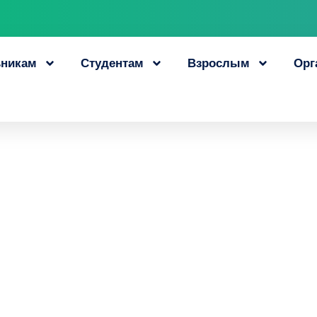
никам
Студентам
Взрослым
Орг
режающей профес
ки открыли в Благ
18 ноября, 2019