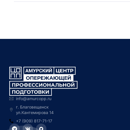
info@amurcopp.ru
г. Благовещенск
ул.Кантемирова 14
+7 (909) 817-71-17