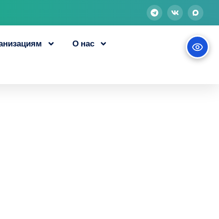
анизациям
О нас
сиональной
овещенске