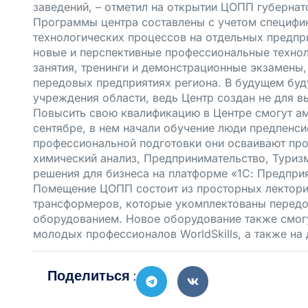
заведений, – отметил на открытии ЦОПП губерна
Программы центра составлены с учетом специфик
технологических процессов на отдельных предпри
новые и перспективные профессиональные технол
занятия, тренинги и демонстрационные экзамены
передовых предприятиях региона. В будущем буд
учреждения области, ведь Центр создан не для в
Повысить свою квалификацию в Центре смогут ам
сентябре, в нем начали обучение люди предпенс
профессиональной подготовки они осваивают пр
химический анализ, Предпринимательство, Туризм
решения для бизнеса на платформе «1С: Предприя
Помещение ЦОПП состоит из просторных лекторие
трансформеров, которые укомплектованы перед
оборудованием. Новое оборудование также смогу
молодых профессионалов WorldSkills, а также н
Поделиться :