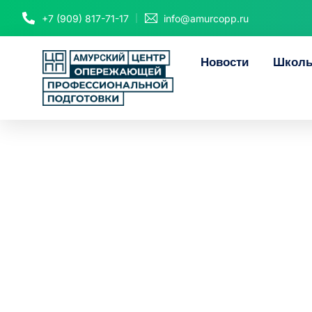
+7 (909) 817-71-17
info@amurcopp.ru
Новости
Школь
Центр опе
подготов