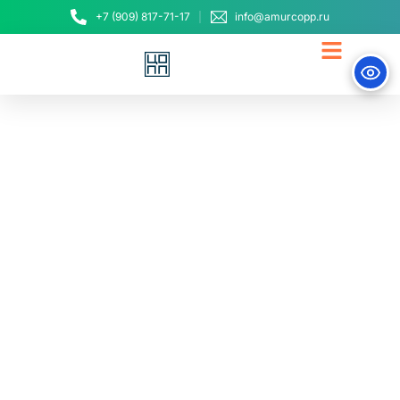
+7 (909) 817-71-17
info@amurcopp.ru
Представители
Амурского ЦОПП
приняли участие в
обсуждении новых
подходов к
обеспечению занятости
населения