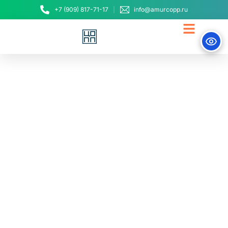
+7 (909) 817-71-17
info@amurcopp.ru
Представители
Амурского ЦОПП
вручили школьникам
первые документы о
профессиональном
образовании
29 января, 2021