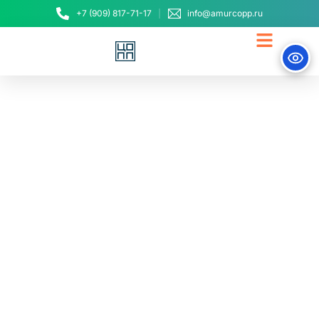
+7 (909) 817-71-17
info@amurcopp.ru
Первая региональная
практическая
конференция для
самозанятых «Бизнес
имени меня»
14 декабря, 2023