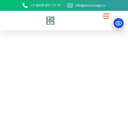
+7 (909) 817-71-17
info@amurcopp.ru
Открылись курсы для
госслужащих по теме:
«Организация
управленческой
деятельности»
15 апреля, 2022