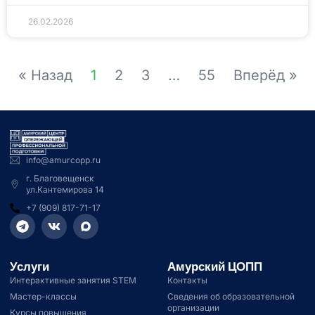
26.02.2026
« Назад
1
2
3
…
55
Вперёд »
info@amurcopp.ru
г. Благовещенск
ул.Кантемирова 14
+7 (909) 817-71-17
Услуги
Амурский ЦОПП
Интерактивные занятия STEM
Контакты
Мастер-классы
Сведения об образовательной
организации
Курсы повышения