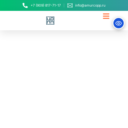
+7 (909) 817-71-17
info@amurcopp.ru
На платформе «Билет в
будущее» запускается
первая в стране
витрина работодателей
для школьников
9 сентября, 2025