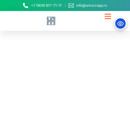
+7 (909) 817-71-17
info@amurcopp.ru
На базе Амурского
института
железнодорожного
транспорта открылся
образовательно-
производственный
кластер