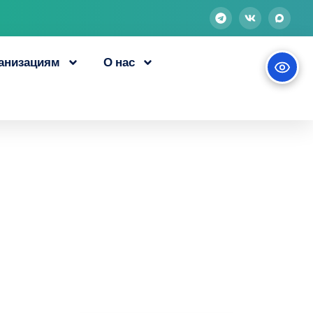
анизациям
О нас
льного
. Версия 2.0»