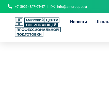
+7 (909) 817-71-17
info@amurcopp.ru
Новости
Школь
«Мара
самоопределе