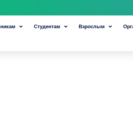
никам
Студентам
Взрослым
Орг
фон профессиона
ния «АмурПроф2022
31 августа, 2022