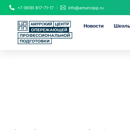
+7 (909) 817-71-17
info@amurcopp.ru
Новости
Школь
Как беспла