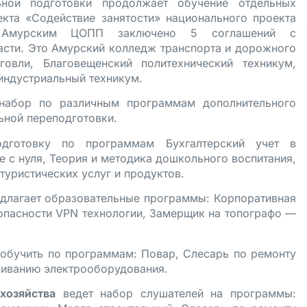
ной подготовки продолжает обучение отдельных
кта «Содействие занятости» национального проекта
я Амурским ЦОПП заключено 5 соглашений с
сти. Это Амурский колледж транспорта и дорожного
овли, Благовещенский политехнический техникум,
индустриальный техникум.
 набор по различным программам дополнительного
ьной переподготовки.
дготовку по программам Бухгалтерский учет в
 с нуля, Теория и методика дошкольного воспитания,
уристических услуг и продуктов.
длагает образовательные программы: Корпоративная
опасности VPN технологии, Замерщик на топографо —
обучить по программам: Повар, Слесарь по ремонту
живанию электрооборудования.
хозяйства
ведет набор слушателей на программы: