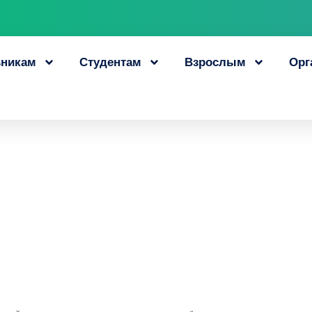
никам
Студентам
Взрослым
Орг
тно получить нову
28 сентября, 2023