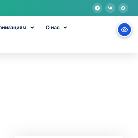
анизациям
О нас
ю профессию