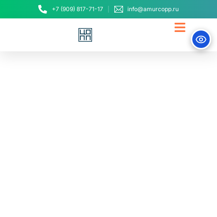
+7 (909) 817-71-17
info@amurcopp.ru
За первое полугодие
2025 г. более 200
госслужащих
познакомились с
современными
подходами к
эффективному