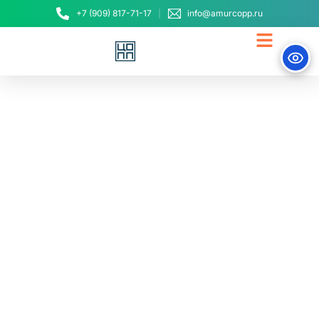
+7 (909) 817-71-17
info@amurcopp.ru
Запускаем карьеры!
Амурчане завершают
обучение и выходят на
экзамены по
востребованным
профессиям
14 ноября, 2025