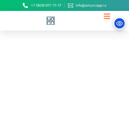
+7 (909) 817-71-17
info@amurcopp.ru
Жительница
Белогорска отучилась
на предпринимателя и
открыла «плюшевый»
бизнес
12 июля, 2022