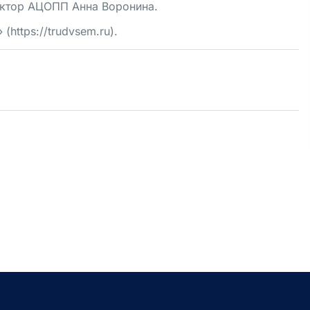
ектор АЦОПП Анна Воронина.
 (
https://trudvsem.ru)
.