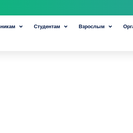
никам
Студентам
Взрослым
Орг
Приамурья смогут
е рабочие професс
в короткие сроки
19 июня, 2025