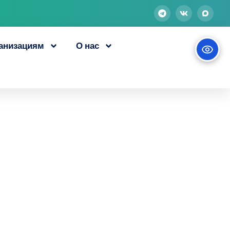
анизациям
О нас
 освоить
ии бесплатно и