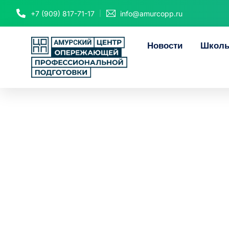
+7 (909) 817-71-17
info@amurcopp.ru
Новости
Школь
Жители 
востребованны