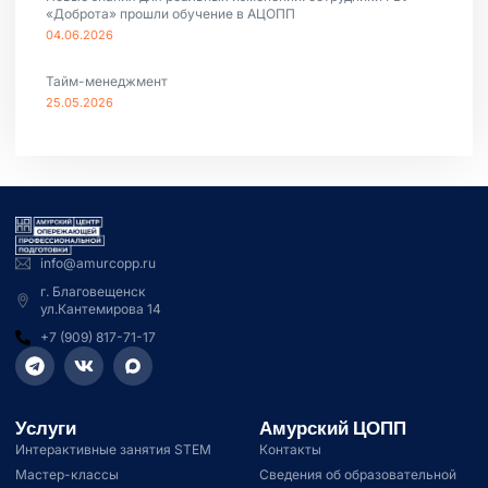
«Доброта» прошли обучение в АЦОПП
04.06.2026
Тайм-менеджмент
25.05.2026
info@amurcopp.ru
г. Благовещенск
ул.Кантемирова 14
+7 (909) 817-71-17
Услуги
Амурский ЦОПП
Интерактивные занятия STEM
Контакты
Мастер-классы
Сведения об образовательной