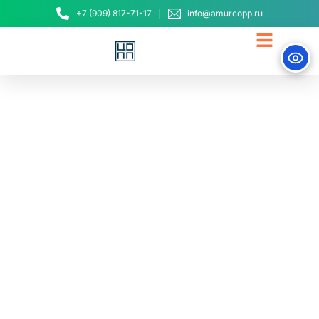
+7 (909) 817-71-17
info@amurcopp.ru
В Свободном прошел
уникальный тренинг по
развитию гибких
навыков для
воспитателей детского
сада №2
30 октября, 2025