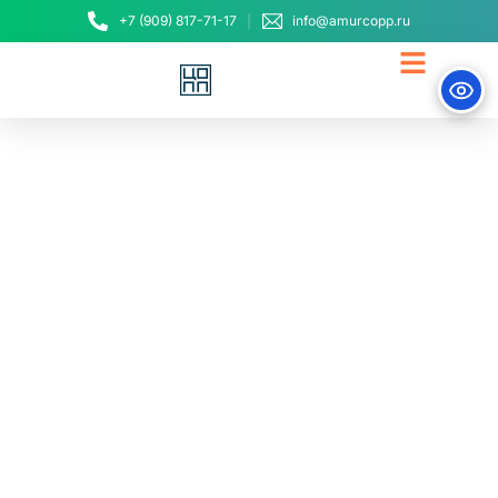
+7 (909) 817-71-17
info@amurcopp.ru
В Амурском ЦОПП
проходят
профессиональные
пробы в рамках проекта
«Билет в будущее»
23 октября, 2020