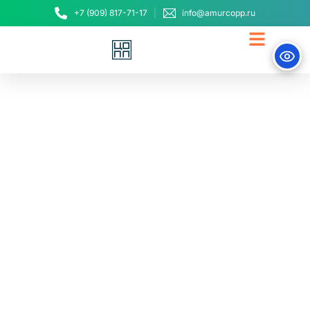
+7 (909) 817-71-17
info@amurcopp.ru
Вторая «серебряная»
группа прошла
обучение по цифровой
и финансовой
грамотности
24 ноября, 2023