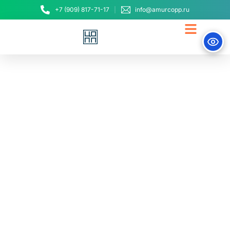
+7 (909) 817-71-17
info@amurcopp.ru
Ворлдскиллс Россия и
Минпросвещения
России озвучили итоги
проекта «Билет в
будущее» в 2020 году
9 декабря, 2020