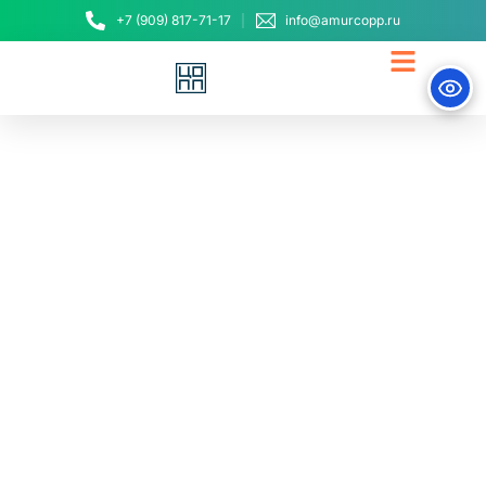
+7 (909) 817-71-17
info@amurcopp.ru
«Билет в будущее»:
итоги третьего цикла
проекта по ранней
профессиональной
ориентации
4 декабря, 2020