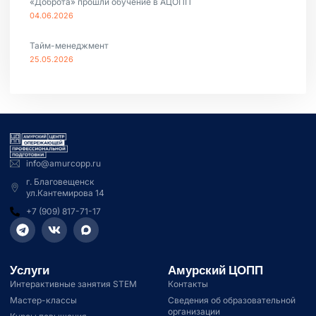
«Доброта» прошли обучение в АЦОПП
04.06.2026
Тайм-менеджмент
25.05.2026
info@amurcopp.ru
г. Благовещенск
ул.Кантемирова 14
+7 (909) 817-71-17
Услуги
Амурский ЦОПП
Интерактивные занятия STEM
Контакты
Мастер-классы
Сведения об образовательной
организации