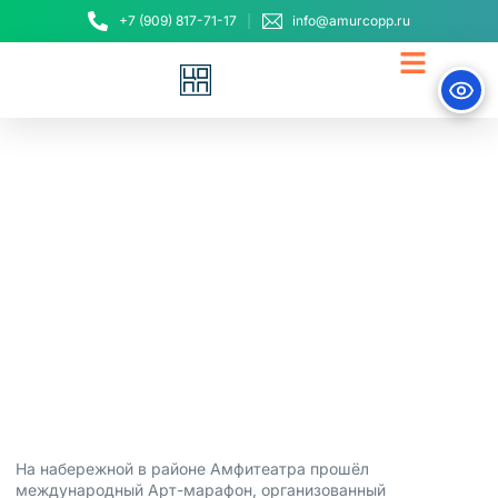
+7 (909) 817-71-17
info@amurcopp.ru
Арт-марафон в
Благовещенске:
городские зарисовки и
творческое единство
27 мая, 2025
На набережной в районе Амфитеатра прошёл
международный Арт-марафон, организованный