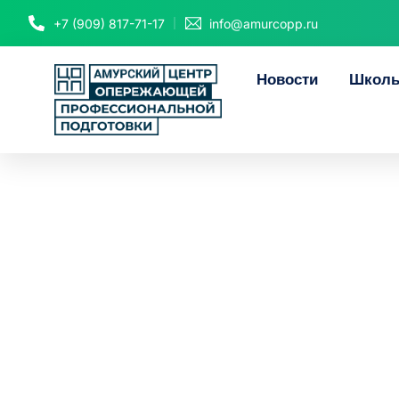
+7 (909) 817-71-17
info@amurcopp.ru
Новости
Школь
Амурски
муниципального
сфер