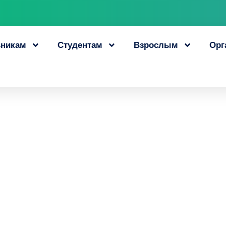
никам
Студентам
Взрослым
Орг
й ЦОПП стал поб
 конкурса на пол
е культуры и иску
17 марта, 2022