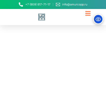
+7 (909) 817-71-17
info@amurcopp.ru
Амурский ЦОПП принял
участие в
торжественном
открытии смены
«Содружество Орлят
России»
28 мая, 2024