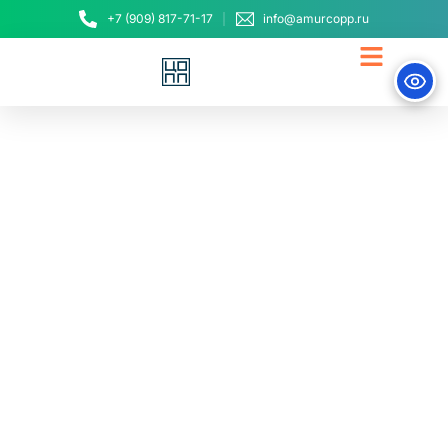
+7 (909) 817-71-17
info@amurcopp.ru
Амурский ЦОПП
поможет разработать
программы
профобучения по
наиболее
востребованным
профессиям