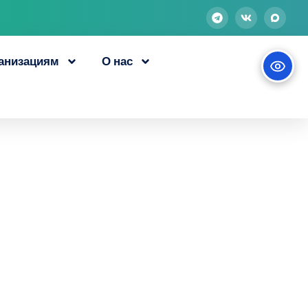
анизациям
О нас
на обучение по
лификации
тель»