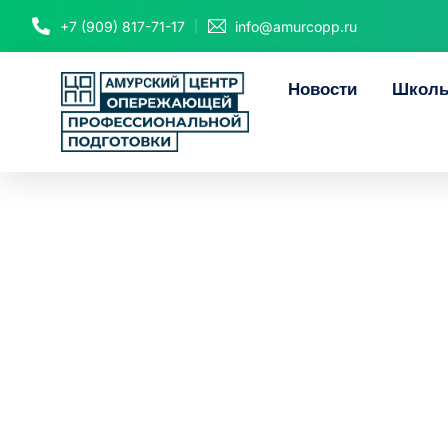
+7 (909) 817-71-17
info@amurcopp.ru
Новости
Школь
Амурский ЦОПП
программ
«Циф