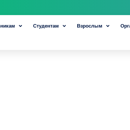
никам
Студентам
Взрослым
Орг
 объявляет набор 
е повышения ква
ровой преподава
4 февраля, 2021