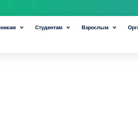
никам
Студентам
Взрослым
Орг
 ЦОПП и ОСШОР пр
внедрения бережл
2 декабря, 2025