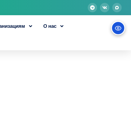
анизациям
О нас
едставили
ивых решений