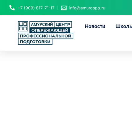
+7 (909) 817-71-17
info@amurcopp.ru
Новости
Школь
Амурский
результаты 