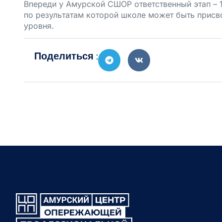
Впереди у Амурской СШОР ответственный этап – 1
по результатам которой школе может быть присв
уровня.
Поделиться :