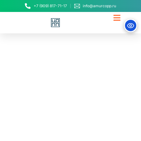
+7 (909) 817-71-17
info@amurcopp.ru
Амурский Центр
опережающей
профессиональной
подготовки планирует
обучать жителей
региона, потерявших
работу из-за пандемии