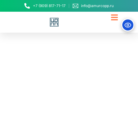
+7 (909) 817-71-17
info@amurcopp.ru
Амурские госслужащие
осваивают бережливые
технологии для
повышения качества
услуг гражданам
5 сентября, 2025