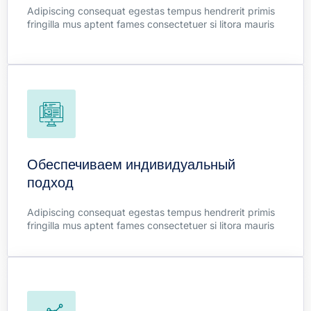
Adipiscing consequat egestas tempus hendrerit primis
Learn more
fringilla mus aptent fames consectetuer si litora mauris
Marketing Strategies
Duis himenaeos letius tellus fames lacinia natoque libero
curae sem maximus massa. Litora quisque taciti elit
Обеспечиваем индивидуальный
mollis aliquet sodales potenti.
подход
Learn more
Adipiscing consequat egestas tempus hendrerit primis
fringilla mus aptent fames consectetuer si litora mauris
Sustainability Consulting