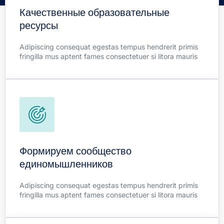
curae sem maximus massa. Litora quisque taciti elit
Качественные образовательные
mollis aliquet sodales potenti.
ресурсы
Learn more
Adipiscing consequat egestas tempus hendrerit primis
fringilla mus aptent fames consectetuer si litora mauris
Financial Planning
Duis himenaeos letius tellus fames lacinia natoque libero
curae sem maximus massa. Litora quisque taciti elit
Формируем сообщество
mollis aliquet sodales potenti.
единомышленников
Learn more
Adipiscing consequat egestas tempus hendrerit primis
fringilla mus aptent fames consectetuer si litora mauris