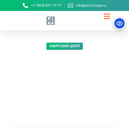
+7 (909) 817-71-17
info@amurcopp.ru
АМУРСКИЙ ЦОПП
Мы - центр
непрерывного
совершенствования
образовательных
навыков
Педдизайнеры и эксперты по ускорению
изменений в дополнительном образовании