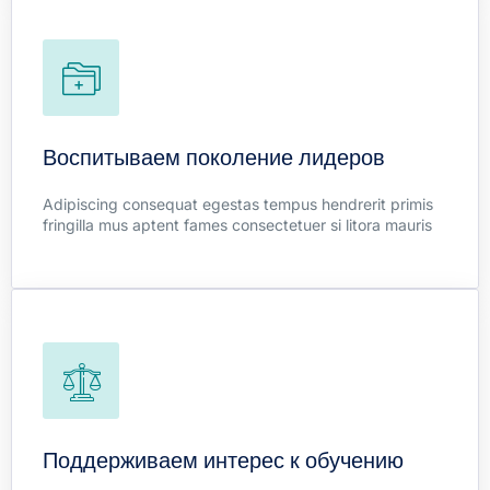
Project Management
Duis himenaeos letius tellus fames lacinia natoque libero
curae sem maximus massa. Litora quisque taciti elit
mollis aliquet sodales potenti.
Воспитываем поколение лидеров
Adipiscing consequat egestas tempus hendrerit primis
Learn more
fringilla mus aptent fames consectetuer si litora mauris
Tax Consulting
Duis himenaeos letius tellus fames lacinia natoque libero
curae sem maximus massa. Litora quisque taciti elit
mollis aliquet sodales potenti.
Поддерживаем интерес к обучению