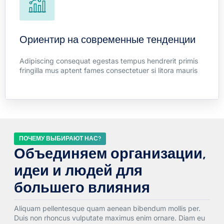
Duis himenaeos letius tellus fames lacinia natoque libero
curae sem maximus massa. Litora quisque taciti elit
mollis aliquet sodales potenti.
Ориентир на современные тенденции
Adipiscing consequat egestas tempus hendrerit primis
Learn more
fringilla mus aptent fames consectetuer si litora mauris
ПОЧЕМУ ВЫБИРАЮТ НАС?
Объединяем организации,
идеи и людей для
большего влияния
Aliquam pellentesque quam aenean bibendum mollis per.
Duis non rhoncus vulputate maximus enim ornare. Diam eu