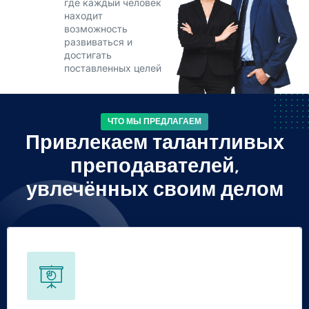
где каждый человек
находит
возможность
развиваться и
достигать
поставленных целей
ЧТО МЫ ПРЕДЛАГАЕМ
Привлекаем талантливых
преподавателей,
увлечённых своим делом
Business Strategy
Duis himenaeos letius tellus fames lacinia natoque libero